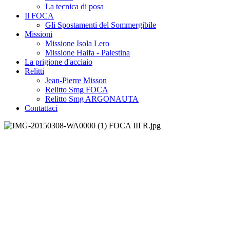
La tecnica di posa
Il FOCA
Gli Spostamenti del Sommergibile
Missioni
Missione Isola Lero
Missione Haifa - Palestina
La prigione d'acciaio
Relitti
Jean-Pierre Misson
Relitto Smg FOCA
Relitto Smg ARGONAUTA
Contattaci