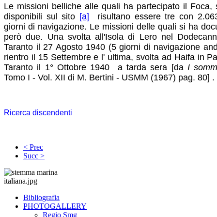
Le missioni belliche alle quali ha partecipato il Foca,
disponibili sul sito
[a]
risultano essere tre con 2.063
giorni di navigazione. Le missioni delle quali si ha d
però due. Una svolta all'Isola di Lero nel Dodeca
Taranto il 27 Agosto 1940 (5 giorni di navigazione anda
rientro il 15 Settembre e l' ultima, svolta ad Haifa in 
Taranto il 1° Ottobre 1940 a tarda sera [da
I somme
Tomo I - Vol. XII di M. Bertini - USMM (1967) pag. 80] .
Ricerca discendenti
< Prec
Succ >
Bibliografia
PHOTOGALLERY
Regio Smg