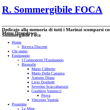
R. Sommergibile FOCA
____________________________________________
Dedicato alla memoria di tutti i Marinai scomparsi con
Menu Dropdown
Sommergibile Foca
Home
Ricerca Discenti
Chi siamo
Equipaggio
I Componenti l'Equipaggio
Biografie
Mario Ciliberto
Mario Della Cananea
Antonio Diana
Livio Dogliotti
Severino Scaccabarozzi
Gualtiero Vannucci
Prova
Vincenzo Vastola
Posamine
Le Mine