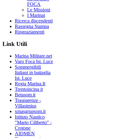
FOCA
Le Missioni
I Marinai
Ricerca discendenti
Rassegna Stampa
Ringraziamenti
Link Utili
Marina Militare.net
Varo Foca Ist. Luce
Sommergibili
Italiani in battaglia
Ist. Luce
Regia Marina.It
Trentoincina it
Betasom.it
Trasparenze -
Villasimius
xmasgrupsom.it
Istituto Nautico
"Mario Ciliberto" -
Crotone
AIDMEN