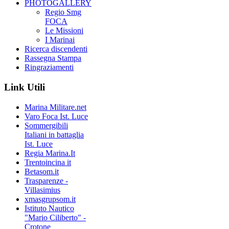
PHOTOGALLERY
Regio Smg
FOCA
Le Missioni
I Marinai
Ricerca discendenti
Rassegna Stampa
Ringraziamenti
Link Utili
Marina Militare.net
Varo Foca Ist. Luce
Sommergibili
Italiani in battaglia
Ist. Luce
Regia Marina.It
Trentoincina it
Betasom.it
Trasparenze -
Villasimius
xmasgrupsom.it
Istituto Nautico
"Mario Ciliberto" -
Crotone